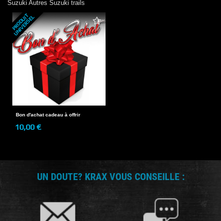
Suzuki
Autres Suzuki trails
P
R
O
D
U
T
U
N
I
V
E
R
S
E
I
L
Bon d'achat cadeau à offrir
10,00 €
UN DOUTE? KRAX VOUS CONSEILLE :