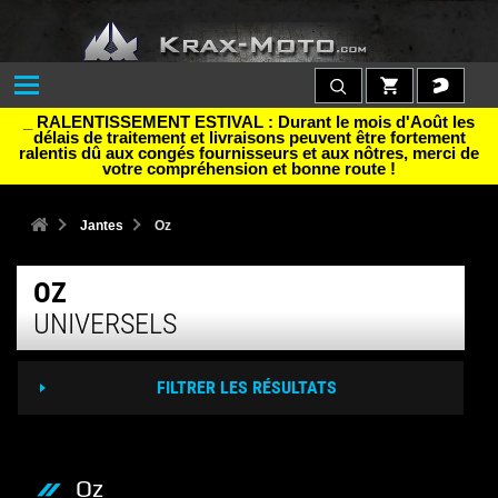
_ RALENTISSEMENT ESTIVAL : Durant le mois d'Août les
délais de traitement et livraisons peuvent être fortement
ralentis dû aux congés fournisseurs et aux nôtres, merci de
votre compréhension et bonne route !
Jantes
Oz
OZ
UNIVERSELS
FILTRER LES RÉSULTATS
Oz