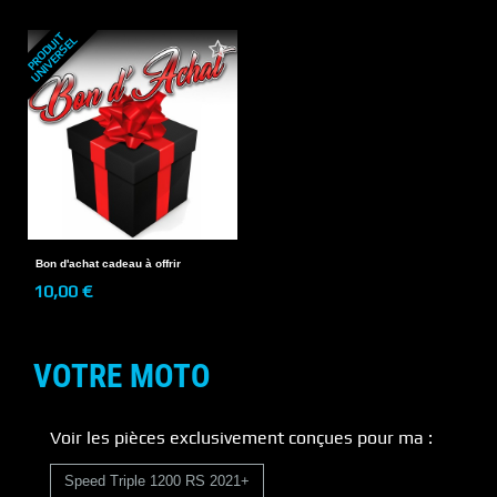
P
R
O
D
U
T
U
N
I
V
E
R
S
E
I
L
Bon d'achat cadeau à offrir
10,00 €
VOTRE MOTO
Voir les pièces exclusivement conçues pour ma :
Speed Triple 1200 RS 2021+