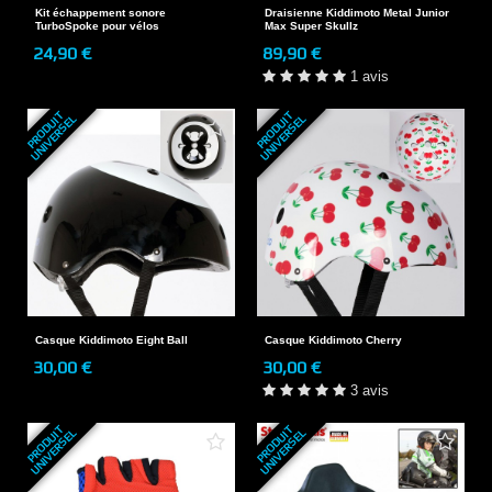
Kit échappement sonore
Draisienne Kiddimoto Metal Junior
TurboSpoke pour vélos
Max Super Skullz
24,90 €
89,90 €
1 avis
P
R
O
D
U
T
U
N
I
V
E
R
S
E
P
R
O
D
U
T
U
N
I
V
E
R
S
E
I
L
I
L
Casque Kiddimoto Eight Ball
Casque Kiddimoto Cherry
30,00 €
30,00 €
3 avis
P
R
O
D
U
T
U
N
I
V
E
R
S
E
P
R
O
D
U
T
U
N
I
V
E
R
S
E
I
L
I
L