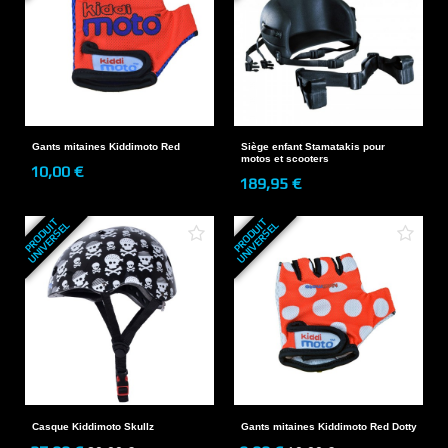
Gants mitaines Kiddimoto Red
Siège enfant Stamatakis pour
motos et scooters
10,00 €
189,95 €
P
R
O
D
U
T
U
N
I
V
E
R
S
E
P
R
O
D
U
T
U
N
I
V
E
R
S
E
I
L
I
L
Casque Kiddimoto Skullz
Gants mitaines Kiddimoto Red Dotty