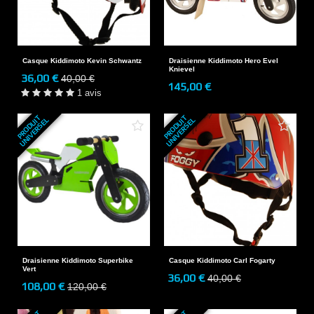
Casque Kiddimoto Kevin Schwantz
Draisienne Kiddimoto Hero Evel
Knievel
36,00 €
40,00 €
145,00 €
1 avis
P
R
O
D
U
T
U
N
I
V
E
R
S
E
P
R
O
D
U
T
U
N
I
V
E
R
S
E
I
L
I
L
Draisienne Kiddimoto Superbike
Casque Kiddimoto Carl Fogarty
Vert
36,00 €
40,00 €
108,00 €
120,00 €