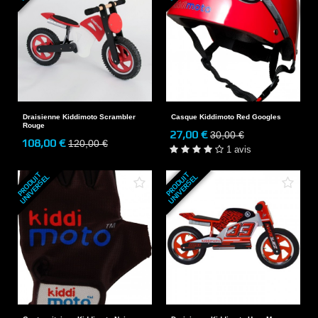
Draisienne Kiddimoto Scrambler
Casque Kiddimoto Red Googles
Rouge
27,00 €
30,00 €
108,00 €
120,00 €
1 avis
P
R
O
D
U
T
U
N
I
V
E
R
S
E
P
R
O
D
U
T
U
N
I
V
E
R
S
E
I
L
I
L