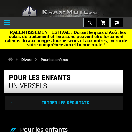
_ RALENTISSEMENT ESTIVAL : Durant le mois d'Août les
délais de traitement et livraisons peuvent être fortement
ralentis dû aux congés fournisseurs et aux nôtres, merci de
votre compréhension et bonne route !
Divers
Pour les enfants
POUR LES ENFANTS
UNIVERSELS
FILTRER LES RÉSULTATS
Pour les enfants