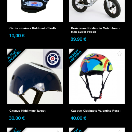
Gants mitaines Kiddimoto Skullz
Draisienne Kiddimoto Metal Junior
Max Super Fossil
10,00 €
89,90 €
P
R
O
D
U
T
U
N
I
V
E
R
S
E
P
R
O
D
U
T
U
N
I
V
E
R
S
E
I
L
I
L
Casque Kiddimoto Target
Casque Kiddimoto Valentino Rossi
30,00 €
40,00 €