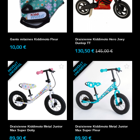
Gants mitaines Kiddimoto Fleur
Draisienne Kiddimoto Hero Joey
Dunlop TT
10,00 €
130,50 €
145,00 €
P
R
O
D
U
T
U
N
I
V
E
R
S
E
P
R
O
D
U
T
U
N
I
V
E
R
S
E
I
L
I
L
Draisienne Kiddimoto Metal Junior
Draisienne Kiddimoto Metal Junior
Max Super Dotty
Max Super Fleur
89,90 €
89,90 €