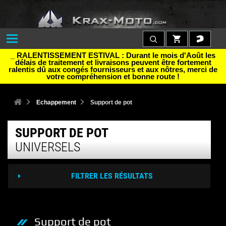
_ RALENTISSEMENT ESTIVAL : Durant le mois d'Août les
délais de traitement et livraisons peuvent être fortement
ralentis dû aux congés fournisseurs et aux nôtres, merci de
votre compréhension et bonne route !
Echappement
Support de pot
SUPPORT DE POT
UNIVERSELS
FILTRER LES RÉSULTATS
Support de pot