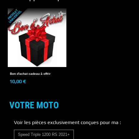
P
R
O
D
U
T
U
N
I
V
E
R
S
E
I
L
Bon d'achat cadeau à offrir
10,00 €
VOTRE MOTO
Voir les pièces exclusivement conçues pour ma :
Speed Triple 1200 RS 2021+