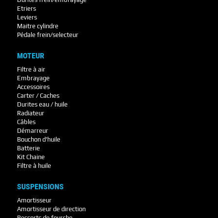
Etriers
Leviers
Maitre cylindre
Pédale frein/selecteur
MOTEUR
Filtre à air
Embrayage
Accessoires
Carter / Caches
Durites eau / huile
Radiateur
Câbles
Démarreur
Bouchon d'huile
Batterie
Kit Chaine
Filtre à huile
SUSPENSIONS
Amortisseur
Amortisseur de direction
Ressorts de fourche