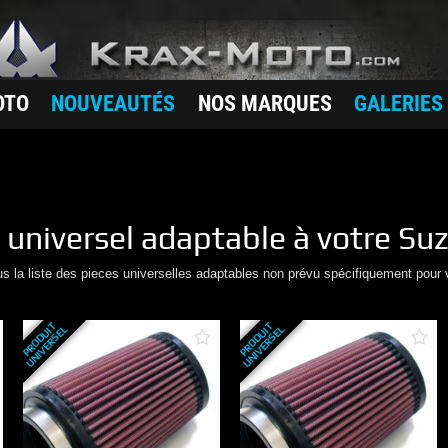
OTO
NOUVEAUTÉS
NOS MARQUES
GALERIES
r
universel adaptable à votre
Suz
us la liste des pieces universelles adaptables non prévu spécifiquement pour 
P
R
O
D
U
T
U
N
I
V
E
R
S
E
P
R
O
D
U
T
U
N
I
V
E
R
S
E
I
L
I
L