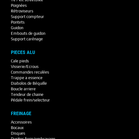
Poignées
Rétroviseurs
Support compteur
Pontets
Guidon
Embouts de guidon
Support carénage
PIECES ALU
Cale pieds
Visserie/Ecrous
Commandes reculées
Trappe a essence
Diabolos de Béquille
Boucle arriere
Tendeur de chaine
Pédale frein/selecteur
FREINAGE
Accessoires
Bocaux
Disques
Durites frein/embrayage