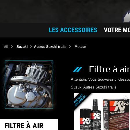
LES ACCESSOIRES
VOTRE M
Suzuki
Autres Suzuki trails
Moteur
Filtre à ai
Attention, Vous trouverez ci-desso
Suzuki
Autres Suzuki trails
P
R
O
D
U
T
U
N
I
V
E
R
S
E
I
L
FILTRE À AIR