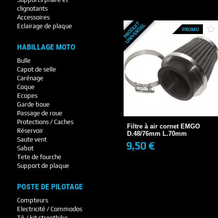
+ DE DÉTAILS
clignotants
Accessoires
P
R
O
D
U
T
U
N
I
V
E
R
S
E
I
L
Eclairage de plaque
PROMO
HABILLAGE MOTO
Bulle
Capot de selle
Carénage
Coque
Ecopes
Filtre à air cornet EMGO
Garde boue
D.48/76mm L.70mm
Passage de roue
9,50 €
EN STOCK
Protections / Caches
Filtre à air cornet EMGO
Réservoir
D.48/76mm L.70mm
Saute vent
9,50 €
Sabot
+ DE DÉTAILS
Tete de fourche
Support de plaque
POSTE DE PILOTAGE
Compteurs
Electricité / Commodos
Té / kit streetbike