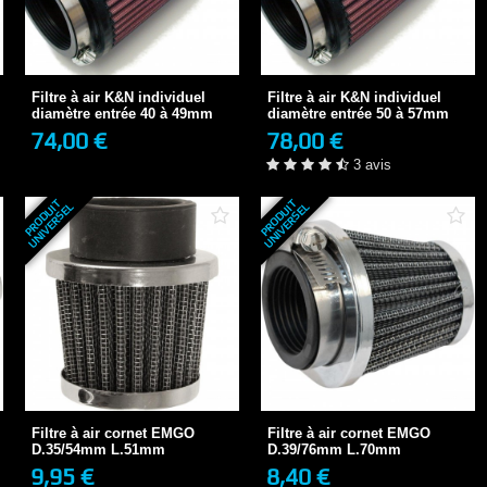
Filtre à air K&N individuel
Filtre à air K&N individuel
diamètre...
diamètre...
74,00 €
78,00 €
3-4 JOURS
Filtre à air K&N individuel
Filtre à air K&N individuel
3 avis
diamètre entrée 40 à 49mm
diamètre entrée 50 à 57mm
74,00 €
78,00 €
+ DE DÉTAILS
+ DE DÉTAILS
3 avis
P
R
O
D
U
T
U
N
I
V
E
R
S
E
P
R
O
D
U
T
U
N
I
V
E
R
S
E
I
L
I
L
Filtre à air cornet EMGO
Filtre à air cornet EMGO
D.35/54mm L.51mm
D.39/76mm L.70mm
9,95 €
8,40 €
EN STOCK
EN STOCK
Filtre à air cornet EMGO
Filtre à air cornet EMGO
D.35/54mm L.51mm
D.39/76mm L.70mm
9,95 €
8,40 €