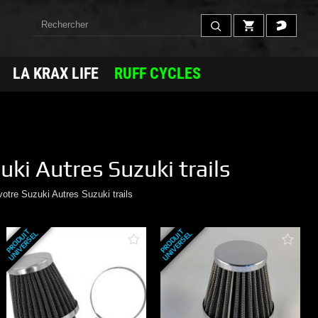
LA KRAX LIFE
RUFF CYCLES
uki
Autres Suzuki trails
votre
Suzuki
Autres Suzuki trails
P
R
O
D
U
T
U
N
I
V
E
R
S
E
P
R
O
D
U
T
U
N
I
V
E
R
S
E
I
L
I
L