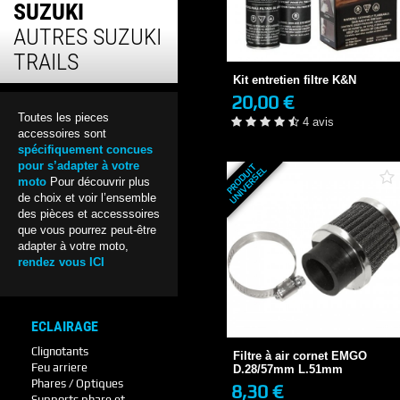
SUZUKI
Kit entretien filtre K&N
AUTRES SUZUKI
20,00 €
EN STOCK
TRAILS
4 avis
Kit entretien filtre K&N
20,00 €
+ DE DÉTAILS
Toutes les pieces
4 avis
accessoires sont
spécifiquement concues
pour s’adapter à votre
P
R
O
D
U
T
U
N
I
V
E
R
S
E
I
L
moto
Pour découvrir plus
de choix et voir l’ensemble
des pièces et accesssoires
que vous pourrez peut-être
adapter à votre moto,
rendez vous ICI
Filtre à air cornet EMGO
D.28/57mm L.51mm
ECLAIRAGE
8,30 €
3-4 JOURS
Clignotants
Filtre à air cornet EMGO
Feu arriere
D.28/57mm L.51mm
Phares / Optiques
8,30 €
Supports phare et