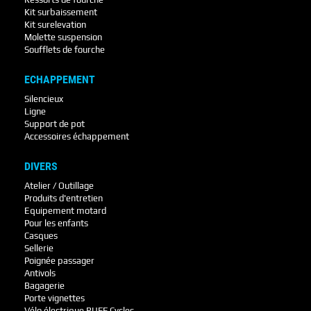
Kit surbaissement
Kit surelevation
Molette suspension
Soufflets de fourche
ECHAPPEMENT
Silencieux
Ligne
Support de pot
Accessoires échappement
DIVERS
Atelier / Outillage
Produits d'entretien
Equipement motard
Pour les enfants
Casques
Sellerie
Poignée passager
Antivols
Bagagerie
Porte vignettes
Vélo électrique RUFF Cycles