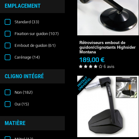
EMPLACEMENT
Standard
(33)
Rétroviseurs embout de
Fixation sur guidon
(107)
guidon/clignotants...
189,00 €
Rétroviseurs embout de
3-4 JOURS
Embout de guidon
(61)
guidon/clignotants Highsider
6 avis
Montana
Carénage
(14)
189,00 €
+ DE DÉTAILS
6 avis
CLIGNO INTÉGRÉ
P
R
O
D
U
T
U
N
I
V
E
R
S
E
I
L
Non
(182)
Oui
(15)
MATIÈRE
Rétroviseurs embout de
guidon/Clignotants...