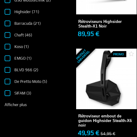
GSG Mototechnik
(2)
Rétroviseurs Highsider
Stealth-X1 Noir
Highsider
(71)
89,95 €
3-4 JOURS
Rétroviseurs Highsider
Barracuda
(21)
Stealth-X1 Noir
89,95 €
Chaft
(46)
+ DE DÉTAILS
Koso
(1)
P
R
O
D
U
T
U
N
I
V
E
R
S
E
I
L
PROMO
EMGO
(1)
BLVD 966
(2)
De Pretto Moto
(5)
SIFAM
(3)
Rétroviseur embout de
Afficher plus
guidon Highsider...
49,95 €
Rétroviseur embout de
54,95 €
guidon Highsider Stealth-X6
noir
49,95 €
54,95 €