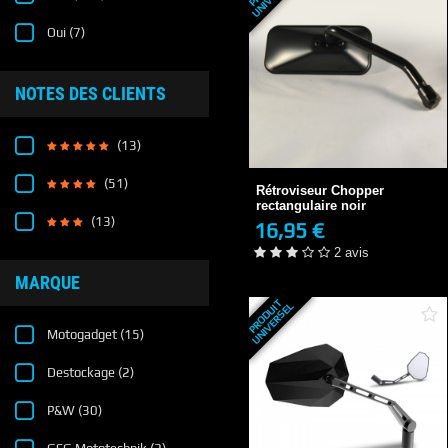
Oui
(7)
NOTES DES CLIENTS
Rétroviseur Chopper
(13)
rectangulaire noir
16,95 €
3-4 JOURS
(51)
Rétroviseur Chopper
2 avis
rectangulaire noir
(13)
16,95 €
+ DE DÉTAILS
2 avis
MARQUE
P
R
O
D
U
T
U
N
I
V
E
R
S
E
I
L
Motogadget
(15)
Destockage
(2)
P&W
(30)