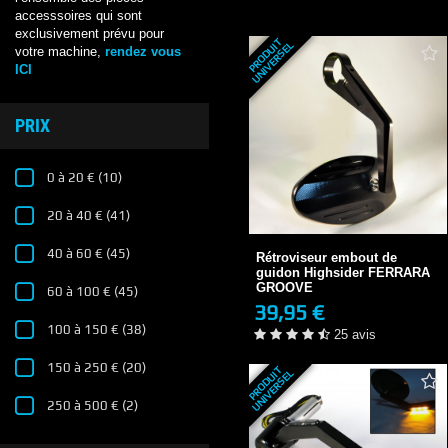
accesssoires qui sont
exclusivement prévu pour
P
R
O
D
U
T
U
N
I
V
E
R
S
E
I
L
votre machine,
rendez vous
ICI
PRIX
0 à 20 €
(10)
20 à 40 €
(41)
Rétroviseur embout de
guidon Highsider...
39,95 €
40 à 60 €
(45)
Rétroviseur embout de
EN STOCK
guidon Highsider FERRARA
25 avis
GROOVE
60 à 100 €
(45)
39,95 €
+ DE DÉTAILS
100 à 150 €
(38)
25 avis
150 à 250 €
(20)
P
R
O
D
U
T
U
N
I
V
E
R
S
E
I
L
250 à 500 €
(2)