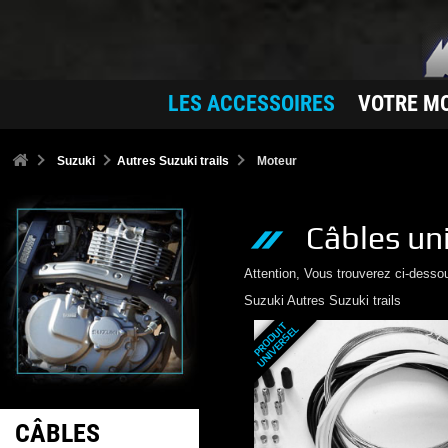
LES ACCESSOIRES
VOTRE M
Suzuki
Autres Suzuki trails
Moteur
Câbles
un
Attention, Vous trouverez ci-desso
Suzuki
Autres Suzuki trails
P
R
O
D
U
T
U
N
I
V
E
R
S
E
I
L
CÂBLES