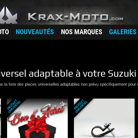
OTO
NOUVEAUTÉS
NOS MARQUES
GALERIES
iversel adaptable à votre
Suzuki
us la liste des pieces universelles adaptables non prévu spécifiquement pour 
P
R
O
D
U
T
U
N
I
V
E
R
S
E
P
R
O
D
U
T
U
N
I
V
E
R
S
E
I
L
I
L