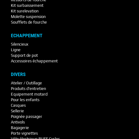
Kit surbaissement
Kit surelevation
Molette suspension
Soufflets de fourche
ECHAPPEMENT
Silencieux
Ligne
Support de pot
Accessoires échappement
DIVERS
Atelier / Outillage
Produits d'entretien
Equipement motard
Pour les enfants
Casques
Sellerie
Poignée passager
Antivols
Bagagerie
Porte vignettes
Vélo électrique RUFF Cycles