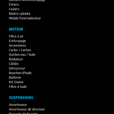
Etriers
Leviers
Maitre cylindre
Pédale frein/selecteur
MOTEUR
Filtre à air
Embrayage
Accessoires
Carter / Caches
Durites eau / huile
Radiateur
Câbles
Démarreur
Bouchon d'huile
Batterie
Kit Chaine
Filtre à huile
SUSPENSIONS
Amortisseur
Amortisseur de direction
Ressorts de fourche