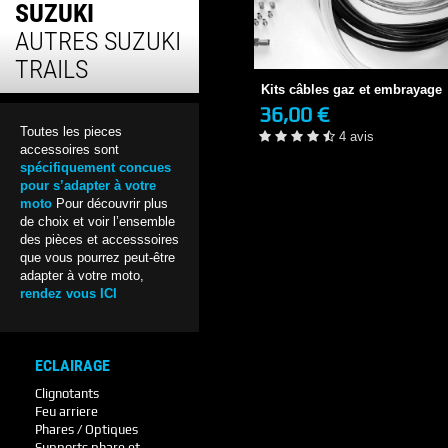
SUZUKI
Kits câbles gaz et embrayage
AUTRES SUZUKI
36,00 €
EN STOCK
TRAILS
4 avis
Kits câbles gaz et embrayage
36,00 €
+ DE DÉTAILS
Toutes les pieces
4 avis
accessoires sont
spécifiquement concues
pour s’adapter à votre
moto
Pour découvrir plus
de choix et voir l’ensemble
des pièces et accesssoires
que vous pourrez peut-être
adapter à votre moto,
rendez vous ICI
ECLAIRAGE
Clignotants
Feu arriere
Phares / Optiques
Supports phare et