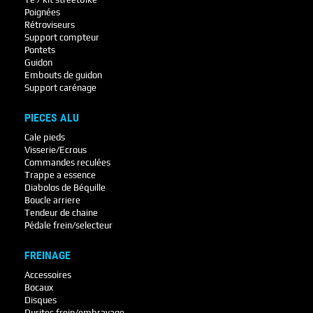
Poignées
Rétroviseurs
Support compteur
Pontets
Guidon
Embouts de guidon
Support carénage
PIECES ALU
Cale pieds
Visserie/Ecrous
Commandes reculées
Trappe a essence
Diabolos de Béquille
Boucle arriere
Tendeur de chaine
Pédale frein/selecteur
FREINAGE
Accessoires
Bocaux
Disques
Durites frein/embrayage