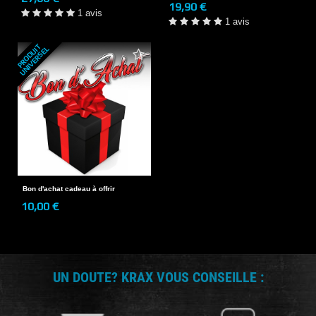
19,90 €
1 avis
1 avis
P
R
O
D
U
T
U
N
I
V
E
R
S
E
I
L
Bon d'achat cadeau à offrir
10,00 €
UN DOUTE? KRAX VOUS CONSEILLE :