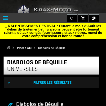
_ RALENTISSEMENT ESTIVAL : Durant le mois d'Août les
délais de traitement et livraisons peuvent être fortement
ralentis dû aux congés fournisseurs et aux nôtres, merci de
votre compréhension et bonne route !
Pieces Alu
Diabolos de Béquille
DIABOLOS DE BÉQUILLE
UNIVERSELS
FILTRER LES RÉSULTATS
Diabolos de Béquille