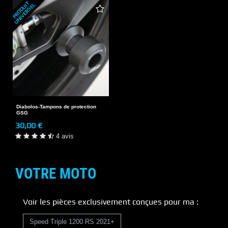
P
R
O
D
U
T
U
N
I
V
E
R
S
E
I
L
Diabolos-Tampons de protection
GSG
30,00 €
4 avis
VOTRE MOTO
Voir les pièces exclusivement conçues pour ma :
Speed Triple 1200 RS 2021+