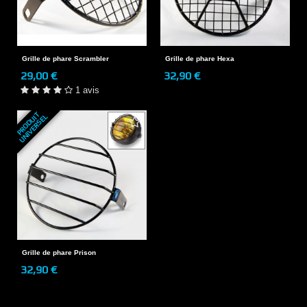
Grille de phare Scrambler
Grille de phare Hexa
29,00 €
32,90 €
1 avis
P
R
O
D
U
T
U
N
I
V
E
R
S
E
I
L
Grille de phare Prison
32,90 €