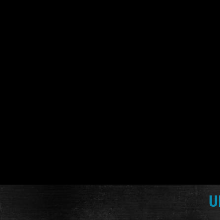
A faire c
puriste
U