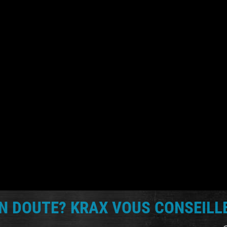
M
rier les
s! :)
N DOUTE? KRAX VOUS CONSEILLE