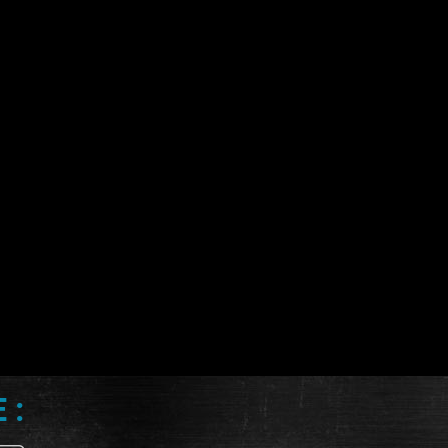
OTOR BIKE EXPO
2018
Nos photos
 :