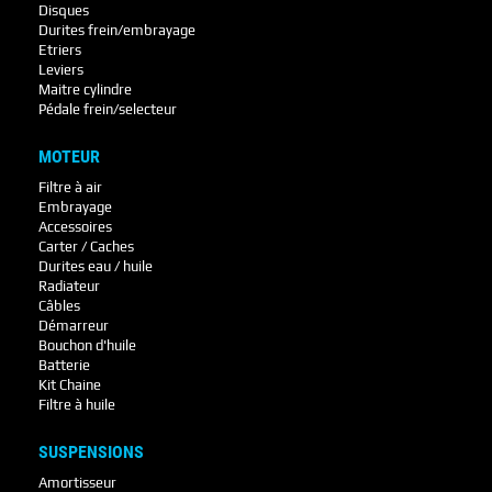
Disques
Durites frein/embrayage
Etriers
Leviers
Maitre cylindre
Pédale frein/selecteur
MOTEUR
Filtre à air
Embrayage
Accessoires
Carter / Caches
Durites eau / huile
Radiateur
Câbles
Démarreur
Bouchon d'huile
Batterie
Kit Chaine
Filtre à huile
SUSPENSIONS
Amortisseur