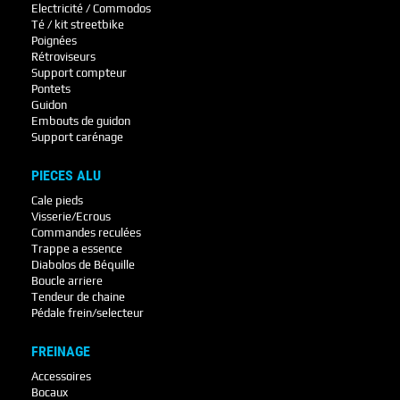
Electricité / Commodos
Té / kit streetbike
Poignées
Rétroviseurs
Support compteur
Pontets
Guidon
Embouts de guidon
Support carénage
PIECES ALU
Cale pieds
Visserie/Ecrous
Commandes reculées
Trappe a essence
Diabolos de Béquille
Boucle arriere
Tendeur de chaine
Pédale frein/selecteur
FREINAGE
Accessoires
Bocaux