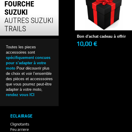
FOURCHE
SUZUKI
Bon d'achat cadeau à offrir
AUTRES SUZUKI
10,00 €
EN STOCK
TRAILS
Bon d'achat cadeau à offrir
10,00 €
Toutes les pieces
+ DE DÉTAILS
accessoires sont
spécifiquement concues
pour s’adapter à votre
moto
Pour découvrir plus
de choix et voir l’ensemble
des pièces et accesssoires
que vous pourrez peut-être
adapter à votre moto,
rendez vous ICI
ECLAIRAGE
Clignotants
Feu arriere