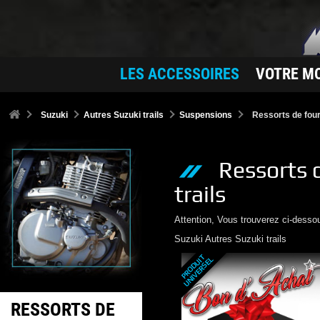
LES ACCESSOIRES
VOTRE M
Suzuki
Autres Suzuki trails
Suspensions
Ressorts de fou
Ressorts 
trails
Attention, Vous trouverez ci-desso
Suzuki
Autres Suzuki trails
P
R
O
D
U
T
U
N
I
V
E
R
S
E
I
L
RESSORTS DE