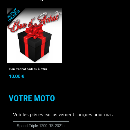
P
R
O
D
U
T
U
N
I
V
E
R
S
E
I
L
Bon d'achat cadeau à offrir
10,00 €
VOTRE MOTO
Voir les pièces exclusivement conçues pour ma :
Speed Triple 1200 RS 2021+