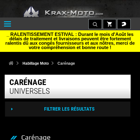
_ RALENTISSEMENT ESTIVAL : Durant le mois d'Août les
délais de traitement et livraisons peuvent être fortement
ralentis dû aux congés fournisseurs et aux nôtres, merci de
votre compréhension et bonne route !
Habillage Moto
Carénage
CARÉNAGE
UNIVERSELS
FILTRER LES RÉSULTATS
Carénage