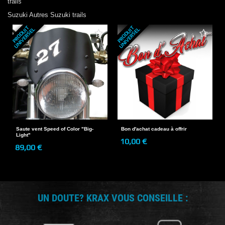
trails
Suzuki
Autres Suzuki trails
P
R
O
D
U
T
U
N
I
V
E
R
S
E
P
R
O
D
U
T
U
N
I
V
E
R
S
E
I
L
I
L
Saute vent Speed of Color "Big-
Bon d'achat cadeau à offrir
Light"
10,00 €
89,00 €
UN DOUTE? KRAX VOUS CONSEILLE :