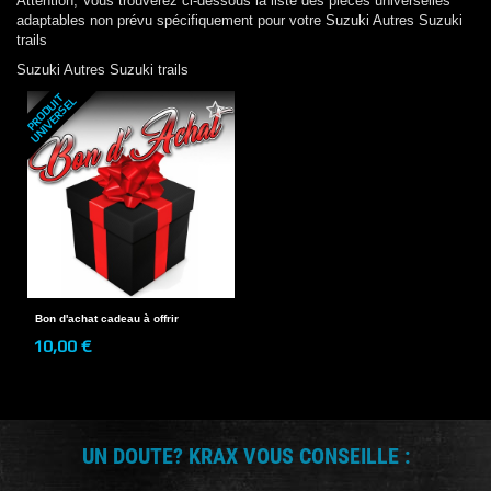
Attention, Vous trouverez ci-dessous la liste des pieces universelles
adaptables non prévu spécifiquement pour votre
Suzuki
Autres Suzuki
trails
Suzuki
Autres Suzuki trails
P
R
O
D
U
T
U
N
I
V
E
R
S
E
I
L
Bon d'achat cadeau à offrir
10,00 €
UN DOUTE? KRAX VOUS CONSEILLE :