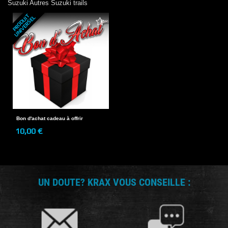
Suzuki
Autres Suzuki trails
P
R
O
D
U
T
U
N
I
V
E
R
S
E
I
L
Bon d'achat cadeau à offrir
10,00 €
UN DOUTE? KRAX VOUS CONSEILLE :