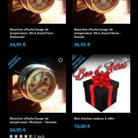
Bouchon d'huile/Jauge de
Bouchon d'huile/Jauge de
température 30x1,5mm/7mm -
température 30x1,5mm/14mm -
Kawasaki
Suzuki
34,95 €
36,95 €
P
R
O
D
U
T
U
N
I
V
E
R
S
E
P
R
O
D
U
T
U
N
I
V
E
R
S
E
I
L
I
L
Bouchon d'huile/Jauge de
Bon d'achat cadeau à offrir
température 30x2mm - Yamaha
10,00 €
34,95 €
2 avis