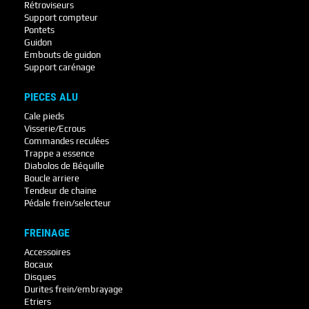
Rétroviseurs
Support compteur
Pontets
Guidon
Embouts de guidon
Support carénage
PIECES ALU
Cale pieds
Visserie/Ecrous
Commandes reculées
Trappe a essence
Diabolos de Béquille
Boucle arriere
Tendeur de chaine
Pédale frein/selecteur
FREINAGE
Accessoires
Bocaux
Disques
Durites frein/embrayage
Etriers