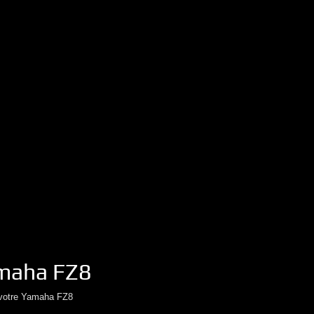
maha
FZ8
votre
Yamaha
FZ8