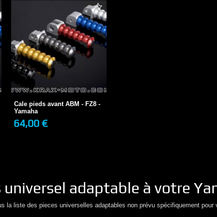
Cale pieds avant ABM - FZ8 -
Yamaha
64,00 €
2-3 JOURS
Cale pieds avant ABM - FZ8 -
Yamaha
64,00 €
+ DE DÉTAILS
s
universel adaptable à votre
Ya
us la liste des pieces universelles adaptables non prévu spécifiquement pour 