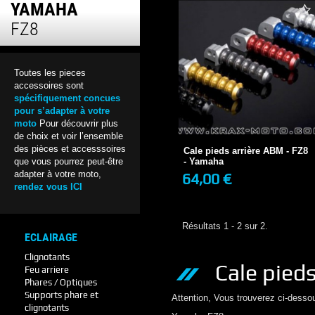
YAMAHA
FZ8
Toutes les pieces
accessoires sont
spécifiquement concues
pour s’adapter à votre
Cale pieds arrière ABM - FZ8
- Yamaha
moto
Pour découvrir plus
64,00 €
de choix et voir l’ensemble
2-3 JOURS
des pièces et accesssoires
Cale pieds arrière ABM - FZ8
- Yamaha
que vous pourrez peut-être
adapter à votre moto,
64,00 €
rendez vous ICI
+ DE DÉTAILS
Résultats 1 - 2 sur 2.
ECLAIRAGE
Clignotants
Cale pied
Feu arriere
Phares / Optiques
Supports phare et
Attention, Vous trouverez ci-desso
clignotants