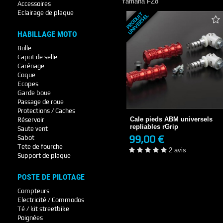
Yamaha
FZ8
Accessoires
Eclairage de plaque
P
R
O
D
U
T
U
N
I
V
E
R
S
E
I
L
HABILLAGE MOTO
Bulle
Capot de selle
Carénage
Coque
Ecopes
Cale pieds ABM universels
Garde boue
repliables rGrip
Passage de roue
99,00 €
Protections / Caches
2-3 JOURS
Cale pieds ABM universels
Réservoir
2 avis
repliables rGrip
Saute vent
99,00 €
Sabot
+ DE DÉTAILS
Tete de fourche
2 avis
Support de plaque
POSTE DE PILOTAGE
Compteurs
Electricité / Commodos
Té / kit streetbike
Poignées