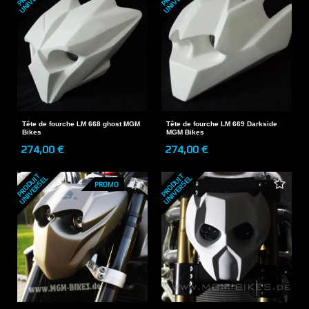
Tête de fourche LM 668 ghost MGM
Tête de fourche LM 669 Darkside
Bikes
MGM Bikes
274,00 €
274,00 €
P
R
O
D
U
T
U
N
I
V
E
R
S
E
P
R
O
D
U
T
U
N
I
V
E
R
S
E
I
L
I
L
PROMO