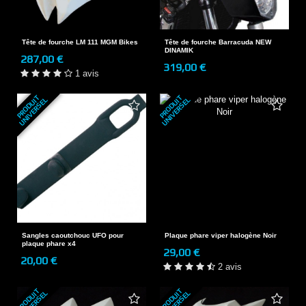
Tête de fourche LM 111 MGM Bikes
Tête de fourche Barracuda NEW
DINAMIK
287,00 €
319,00 €
1 avis
P
R
O
D
U
T
U
N
I
V
E
R
S
E
P
R
O
D
U
T
U
N
I
V
E
R
S
E
I
L
I
L
Sangles caoutchouc UFO pour
Plaque phare viper halogène Noir
plaque phare x4
29,00 €
20,00 €
2 avis
P
R
O
D
U
T
U
N
I
V
E
R
S
E
P
R
O
D
U
T
U
N
I
V
E
R
S
E
I
L
I
L