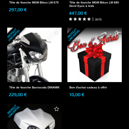
Tête de fourche MGM Bikes LM 670
Tête de fourche MGM Bikes LM 680
Devil Eyes à leds
297,00 €
447,00 €
1 avis
P
R
O
D
U
T
U
N
I
V
E
R
S
E
P
R
O
D
U
T
U
N
I
V
E
R
S
E
I
L
I
L
Tête de fourche Barracuda DINAMIK
Bon d'achat cadeau à offrir
229,00 €
10,00 €
P
R
O
D
U
T
U
N
I
V
E
R
S
E
I
L