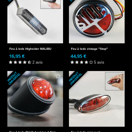
Feu à leds Highsider MALIBU
Feu à leds vintage "Stop"
16,95 €
44,95 €
2 avis
5 avis
P
R
O
D
U
T
U
N
I
V
E
R
S
E
P
R
O
D
U
T
U
N
I
V
E
R
S
E
I
L
I
L