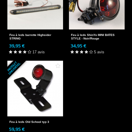
Feu à leds barrette Highsider
Feu à leds ShinYo MINI BATES
STRING
STYLE - Noir/Rouge
39,95 €
34,95 €
17 avis
5 avis
P
R
O
D
U
T
U
N
I
V
E
R
S
E
I
L
Feu à leds Old School typ 3
59,95 €