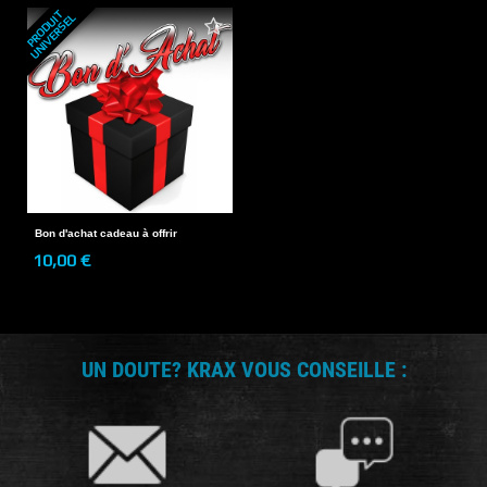
P
R
O
D
U
T
U
N
I
V
E
R
S
E
I
L
Bon d'achat cadeau à offrir
10,00 €
UN DOUTE? KRAX VOUS CONSEILLE :