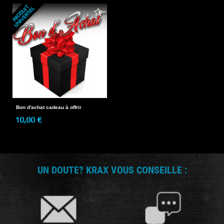
P
R
O
D
U
T
U
N
I
V
E
R
S
E
I
L
Bon d'achat cadeau à offrir
10,00 €
UN DOUTE? KRAX VOUS CONSEILLE :