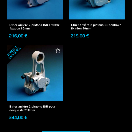
Etrier arrière 2 pistons ISR entraxe
Etrier arrière 2 pistons ISR entraxe
fixation 65mm
fixation 40mm
216,00 €
219,00 €
P
R
O
D
U
T
U
N
I
V
E
R
S
E
I
L
Etrier arrière 2 pistons ISR pour
disque de 210mm
344,00 €