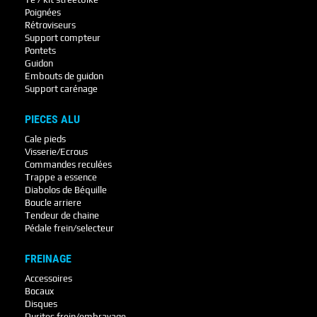
Poignées
Rétroviseurs
Support compteur
Pontets
Guidon
Embouts de guidon
Support carénage
PIECES ALU
Cale pieds
Visserie/Ecrous
Commandes reculées
Trappe a essence
Diabolos de Béquille
Boucle arriere
Tendeur de chaine
Pédale frein/selecteur
FREINAGE
Accessoires
Bocaux
Disques
Durites frein/embrayage