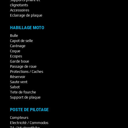
clignotants
Accessoires
Eclairage de plaque
HABILLAGE MOTO
Bulle
Capot de selle
Carénage
Coque
Ecopes
Garde boue
Passage de roue
Protections / Caches
Réservoir
Saute vent
Sabot
Tete de fourche
Support de plaque
POSTE DE PILOTAGE
Compteurs
Electricité / Commodos
Té / kit streetbike