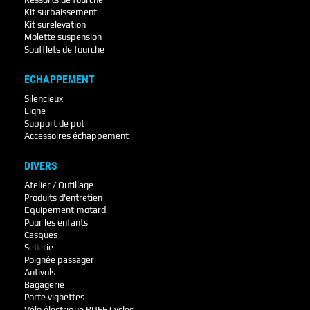
Kit surbaissement
Kit surelevation
Molette suspension
Soufflets de fourche
ECHAPPEMENT
Silencieux
Ligne
Support de pot
Accessoires échappement
DIVERS
Atelier / Outillage
Produits d'entretien
Equipement motard
Pour les enfants
Casques
Sellerie
Poignée passager
Antivols
Bagagerie
Porte vignettes
Vélo électrique RUFF Cycles