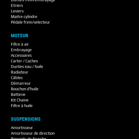
Etriers
Leviers
Maitre cylindre
Pédale frein/selecteur
MOTEUR
Filtre à air
Embrayage
Accessoires
Carter / Caches
Durites eau / huile
Radiateur
Câbles
Démarreur
Bouchon d'huile
Batterie
Kit Chaine
Filtre à huile
SUSPENSIONS
Amortisseur
Amortisseur de direction
Ressorts de fourche