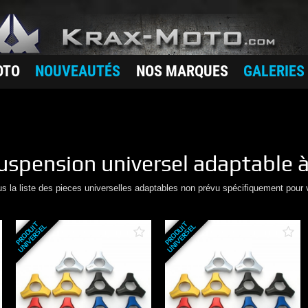
OTO
NOUVEAUTÉS
NOS MARQUES
GALERIES
uspension
universel adaptable à
us la liste des pieces universelles adaptables non prévu spécifiquement pour 
P
R
O
D
U
T
U
N
I
V
E
R
S
E
P
R
O
D
U
T
U
N
I
V
E
R
S
E
I
L
I
L