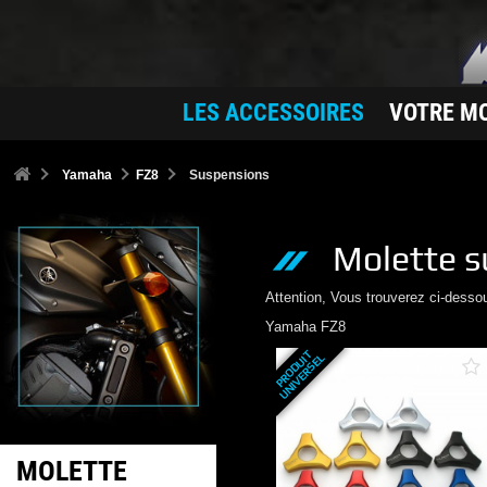
LES ACCESSOIRES
VOTRE M
Yamaha
FZ8
Suspensions
Molette s
Attention, Vous trouverez ci-desso
Yamaha
FZ8
P
R
O
D
U
T
U
N
I
V
E
R
S
E
I
L
MOLETTE