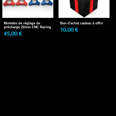
Bon d'achat cadeau à offrir
Molettes de réglage de
10,00 €
EN STOCK
précharge 22mm CNC...
45,00 €
1 SEMAINE
Molettes de réglage de
Bon d'achat cadeau à offrir
précharge 22mm CNC Racing
10,00 €
45,00 €
+ DE DÉTAILS
+ DE DÉTAILS