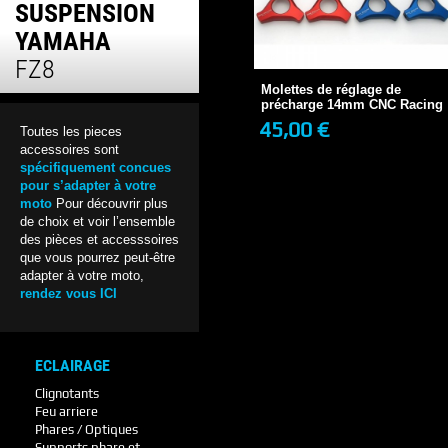
SUSPENSION
Molettes de réglage de
YAMAHA
précharge 14mm CNC...
FZ8
45,00 €
1 SEMAINE
Molettes de réglage de
précharge 14mm CNC Racing
45,00 €
Toutes les pieces
+ DE DÉTAILS
accessoires sont
spécifiquement concues
pour s’adapter à votre
moto
Pour découvrir plus
de choix et voir l’ensemble
des pièces et accesssoires
que vous pourrez peut-être
adapter à votre moto,
rendez vous ICI
ECLAIRAGE
Clignotants
Feu arriere
Phares / Optiques
Supports phare et