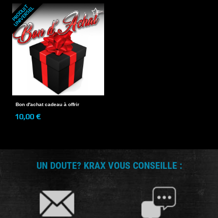
P
R
O
D
U
T
U
N
I
V
E
R
S
E
I
L
Bon d'achat cadeau à offrir
10,00 €
UN DOUTE? KRAX VOUS CONSEILLE :