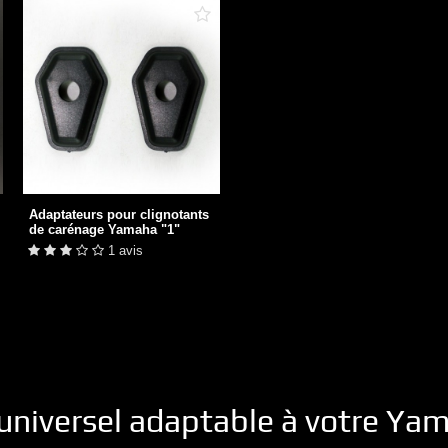
Adaptateurs pour clignotants
de carénage...
1 avis
Adaptateurs pour clignotants
de carénage Yamaha "1"
+ DE DÉTAILS
1 avis
universel adaptable à votre
Yam