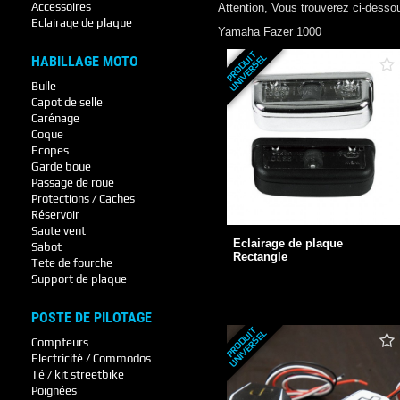
Accessoires
Attention, Vous trouverez ci-desso
Eclairage de plaque
Yamaha
Fazer 1000
P
R
O
D
U
T
U
N
I
V
E
R
S
E
I
L
HABILLAGE MOTO
Bulle
Capot de selle
Carénage
Coque
Ecopes
Garde boue
Eclairage de plaque
Passage de roue
Rectangle
Protections / Caches
Réservoir
Saute vent
Eclairage de plaque
Sabot
Rectangle
Tete de fourche
+ DE DÉTAILS
Support de plaque
POSTE DE PILOTAGE
P
R
O
D
U
T
U
N
I
V
E
R
S
E
I
L
Compteurs
Electricité / Commodos
Té / kit streetbike
Poignées