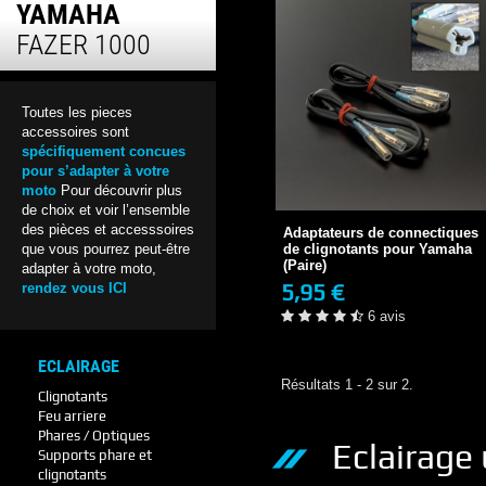
YAMAHA
FAZER 1000
Toutes les pieces
accessoires sont
spécifiquement concues
pour s’adapter à votre
Adaptateurs de connectiques
moto
Pour découvrir plus
de clignotants...
de choix et voir l’ensemble
5,95 €
des pièces et accesssoires
Adaptateurs de connectiques
EN STOCK
de clignotants pour Yamaha
que vous pourrez peut-être
6 avis
(Paire)
adapter à votre moto,
5,95 €
rendez vous ICI
+ DE DÉTAILS
6 avis
ECLAIRAGE
Résultats 1 - 2 sur 2.
Clignotants
Feu arriere
Phares / Optiques
Eclairage
Supports phare et
clignotants