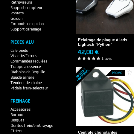
Rétroviseurs
Support compteur
Pontets
Guidon
Eclairage de plaque à leds
Embouts de guidon
Lightech "Python"
Support carénage
42,00 €
EN STOCK
Eclairage de plaque à leds
PIECES ALU
1 avis
Lightech "Python"
42,00 €
Cale pieds
+ DE DÉTAILS
Visserie/Ecrous
1 avis
Commandes reculées
Trappe a essence
P
R
O
D
U
T
U
N
I
V
E
R
S
E
I
L
Diabolos de Béquille
PROMO
Boucle arriere
Tendeur de chaine
Pédale frein/selecteur
FREINAGE
Accessoires
Bocaux
Centrale clignotantes
électronique Chaft
Disques
Durites frein/embrayage
20,25 €
22,50 €
Etriers
Centrale clignotantes