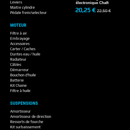
EN STOCK
Leviers
électronique Chaft
Maitre cylindre
20,25 €
22,50 €
Pédale frein/selecteur
+ DE DÉTAILS
MOTEUR
Filtre à air
Embrayage
Accessoires
Carter / Caches
Durites eau / huile
Radiateur
Câbles
Démarreur
Bouchon d'huile
Batterie
Kit Chaine
Filtre à huile
SUSPENSIONS
Amortisseur
Amortisseur de direction
Ressorts de fourche
Kit surbaissement