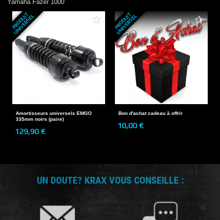
Yamaha
Fazer 1000
P
R
O
D
U
T
U
N
I
V
E
R
S
E
P
R
O
D
U
T
U
N
I
V
E
R
S
E
I
L
I
L
Amortisseurs universels EMGO
Bon d'achat cadeau à offrir
335mm noirs (paire)
10,00 €
129,90 €
UN DOUTE? KRAX VOUS CONSEILLE :