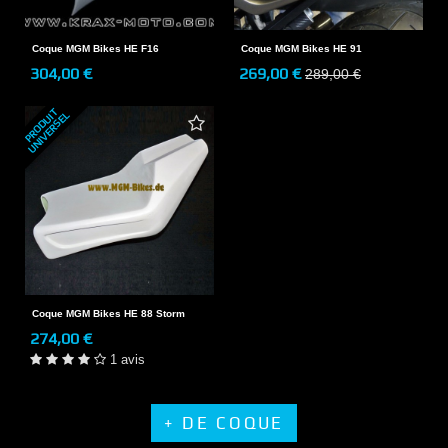
Coque MGM Bikes HE F16
Coque MGM Bikes HE 91
304,00 €
269,00 €
289,00 €
P
R
O
D
U
T
U
N
I
V
E
R
S
E
I
L
Coque MGM Bikes HE 88 Storm
274,00 €
1 avis
+ DE COQUE