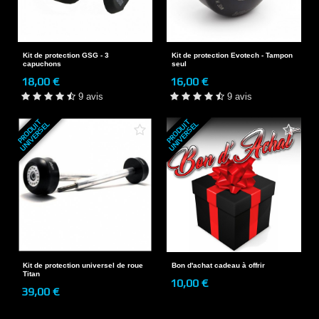
Kit de protection GSG - 3
Kit de protection Evotech - Tampon
capuchons
seul
18,00 €
16,00 €
9 avis
9 avis
P
R
O
D
U
T
U
N
I
V
E
R
S
E
P
R
O
D
U
T
U
N
I
V
E
R
S
E
I
L
I
L
Kit de protection universel de roue
Bon d'achat cadeau à offrir
Titan
10,00 €
39,00 €