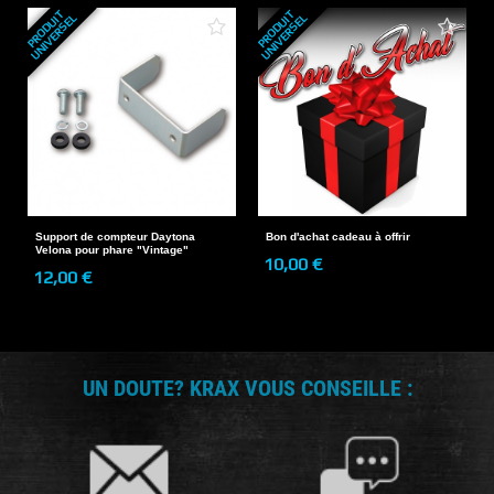
P
R
O
D
U
T
U
N
I
V
E
R
S
E
P
R
O
D
U
T
U
N
I
V
E
R
S
E
I
L
I
L
Support de compteur Daytona
Bon d'achat cadeau à offrir
Velona pour phare "Vintage"
10,00 €
12,00 €
UN DOUTE? KRAX VOUS CONSEILLE :