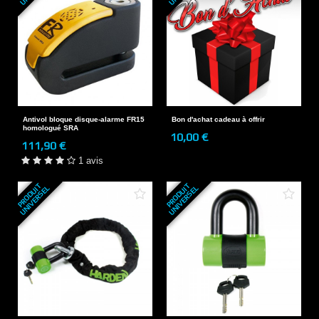
Antivol bloque disque-alarme FR15
Bon d'achat cadeau à offrir
homologué SRA
10,00 €
111,90 €
1 avis
P
R
O
D
U
T
U
N
I
V
E
R
S
E
P
R
O
D
U
T
U
N
I
V
E
R
S
E
I
L
I
L