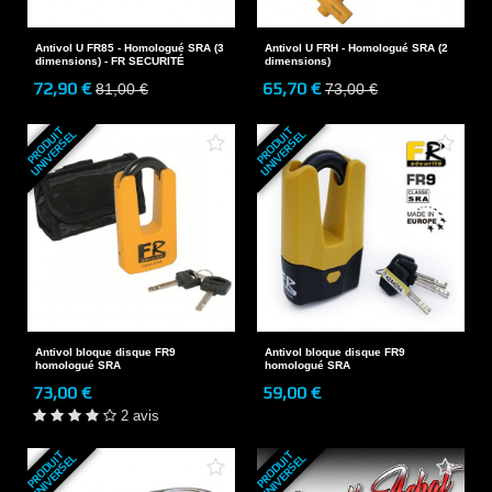
Antivol U FR85 - Homologué SRA (3
Antivol U FRH - Homologué SRA (2
dimensions) - FR SECURITÉ
dimensions)
72,90 €
65,70 €
81,00 €
73,00 €
P
R
O
D
U
T
U
N
I
V
E
R
S
E
P
R
O
D
U
T
U
N
I
V
E
R
S
E
I
L
I
L
Antivol bloque disque FR9
Antivol bloque disque FR9
homologué SRA
homologué SRA
73,00 €
59,00 €
2 avis
P
R
O
D
U
T
U
N
I
V
E
R
S
E
P
R
O
D
U
T
U
N
I
V
E
R
S
E
I
L
I
L