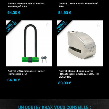
Antivol chaine + Mini U Harden
Antivol U Mini Harden Homologué
Homologué SRA
SRA
94,00 €
54,90 €
P
R
O
D
U
T
U
N
I
V
E
R
S
E
P
R
O
D
U
T
U
N
I
V
E
R
S
E
I
L
I
L
Antivol U Grand modèle Harden
Antivol bloque disque-alarme
Homologué SRA
FR410S Inox Homologué SRA - FR
SÉCURITÉ
64,90 €
89,00 €
UN DOUTE? KRAX VOUS CONSEILLE :