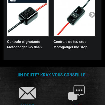
Centrale clignotante
Centrale de feu stop
Ré
Motogadget mo.flash
Motogadget mo.stop
cli
UN DOUTE? KRAX VOUS CONSEILLE :