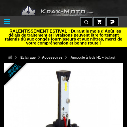
_ RALENTISSEMENT ESTIVAL : Durant le mois d'Août les
délais de traitement et livraisons peuvent être fortement
ralentis dû aux congés fournisseurs et aux nôtres, merci de
votre compréhension et bonne route !
Eclairage
Accessoires
Ampoule à leds H1 + ballast
P
R
O
D
U
T
U
N
I
V
E
R
S
E
I
L