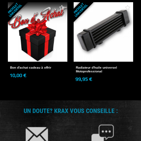
P
R
O
D
U
T
U
N
I
V
E
R
S
E
P
R
O
D
U
T
U
N
I
V
E
R
S
E
I
L
I
L
Bon d'achat cadeau à offrir
Radiateur d'huile universel
Motoprofessional
10,00 €
99,95 €
UN DOUTE? KRAX VOUS CONSEILLE :