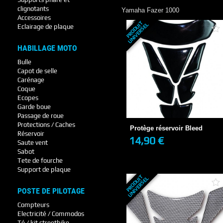
clignotants
Yamaha
Fazer 1000
Accessoires
P
R
O
D
U
T
U
N
I
V
E
R
S
E
I
L
Eclairage de plaque
HABILLAGE MOTO
Bulle
Capot de selle
Carénage
Coque
Protège réservoir Bleed
Ecopes
14,90 €
EN STOCK
Garde boue
Passage de roue
Protections / Caches
Protège réservoir Bleed
Réservoir
14,90 €
Saute vent
+ DE DÉTAILS
Sabot
Tete de fourche
Support de plaque
P
R
O
D
U
T
U
N
I
V
E
R
S
E
I
L
POSTE DE PILOTAGE
Compteurs
Electricité / Commodos
Té / kit streetbike