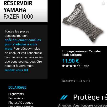
RÉSERVOIR
YAMAHA
FAZER 1000
Toutes les pieces
accessoires sont
Protège réservoir Yamaha
spécifiquement concues
look carbone
pour s’adapter à votre
11,90 €
moto
Pour découvrir plus
Protège réservoir Yamaha
de choix et voir l’ensemble
1 avis
look carbone
des pièces et accesssoires
11,90 €
que vous pourrez peut-être
+ DE DÉTAILS
adapter à votre moto,
1 avis
rendez vous ICI
Résultats 1 - 1 sur 1.
ECLAIRAGE
Clignotants
Protège r
Feu arriere
Phares / Optiques
Attention, Vous trouverez ci-desso
Supports phare et