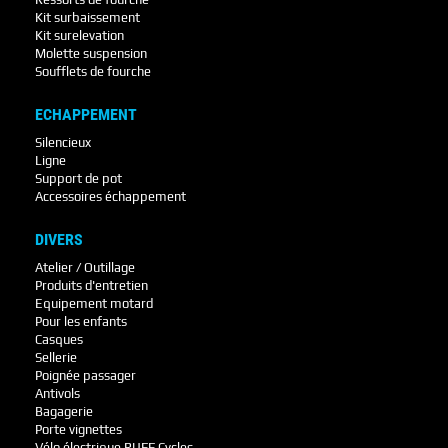
Kit surbaissement
Kit surelevation
Molette suspension
Soufflets de fourche
ECHAPPEMENT
Silencieux
Ligne
Support de pot
Accessoires échappement
DIVERS
Atelier / Outillage
Produits d'entretien
Equipement motard
Pour les enfants
Casques
Sellerie
Poignée passager
Antivols
Bagagerie
Porte vignettes
Vélo électrique RUFF Cycles