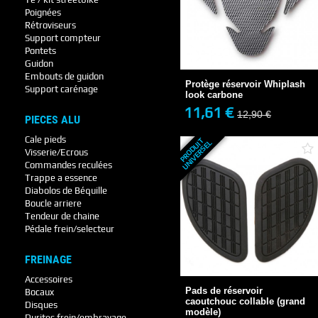
Poignées
Rétroviseurs
Support compteur
Protège réservoir Whiplash
Pontets
look carbone
Guidon
11,61 €
12,90 €
Embouts de guidon
Protège réservoir Whiplash
Support carénage
look carbone
11,61 €
12,90 €
PIECES ALU
+ DE DÉTAILS
Cale pieds
P
R
O
D
U
T
U
N
I
V
E
R
S
E
I
L
Visserie/Ecrous
Commandes reculées
Trappe a essence
Diabolos de Béquille
Boucle arriere
Tendeur de chaine
Pédale frein/selecteur
FREINAGE
Pads de réservoir
caoutchouc collable...
Accessoires
19,95 €
Pads de réservoir
Bocaux
caoutchouc collable (grand
Disques
modèle)
Durites frein/embrayage