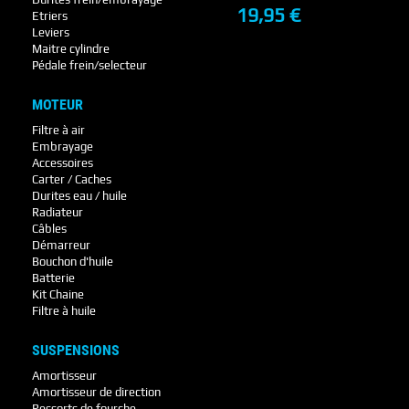
19,95 €
Etriers
+ DE DÉTAILS
Leviers
Maitre cylindre
Pédale frein/selecteur
MOTEUR
Filtre à air
Embrayage
Accessoires
Carter / Caches
Durites eau / huile
Radiateur
Câbles
Démarreur
Bouchon d'huile
Batterie
Kit Chaine
Filtre à huile
SUSPENSIONS
Amortisseur
Amortisseur de direction
Ressorts de fourche