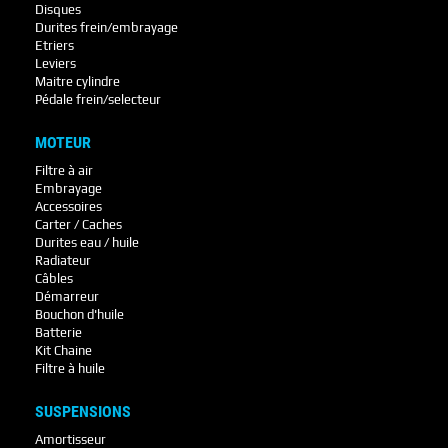
Disques
Durites frein/embrayage
Etriers
Leviers
Maitre cylindre
Pédale frein/selecteur
MOTEUR
Filtre à air
Embrayage
Accessoires
Carter / Caches
Durites eau / huile
Radiateur
Câbles
Démarreur
Bouchon d'huile
Batterie
Kit Chaine
Filtre à huile
SUSPENSIONS
Amortisseur