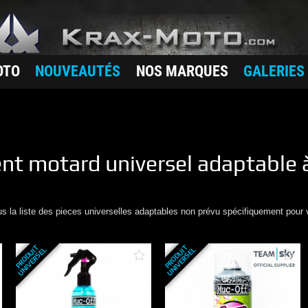
OTO
NOUVEAUTÉS
NOS MARQUES
GALERIES
nt motard
universel adaptable 
us la liste des pieces universelles adaptables non prévu spécifiquement pour 
P
R
O
D
U
T
U
N
I
V
E
R
S
E
P
R
O
D
U
T
U
N
I
V
E
R
S
E
I
L
I
L