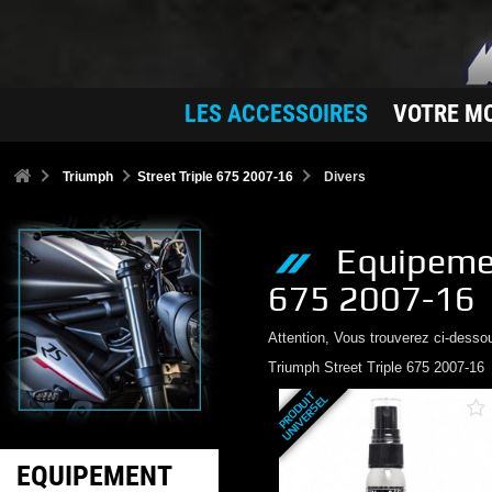
LES ACCESSOIRES
VOTRE M
Triumph
Street Triple 675 2007-16
Divers
Equipeme
675 2007-16
Attention, Vous trouverez ci-desso
Triumph
Street Triple 675 2007-16
P
R
O
D
U
T
U
N
I
V
E
R
S
E
I
L
EQUIPEMENT