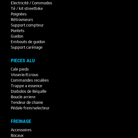
Electricité / Commodos
Té / kit streetbike
Poignées
Rétroviseurs
Support compteur
Pontets
Guidon
Embouts de guidon
Support carénage
PIECES ALU
Cale pieds
Visserie/Ecrous
Commandes reculées
Trappe a essence
Diabolos de Béquille
Boucle arriere
Tendeur de chaine
Pédale frein/selecteur
FREINAGE
Accessoires
Bocaux