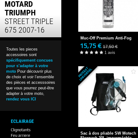
MOTARD
TRIUMPH
Muc-Off Premium Anti-Fog
STREET TRIPLE
15,75 €
17,50 €
675 2007-16
EN STOCK
Muc-Off Premium Anti-Fog
1 avis
15,75 €
17,50 €
Toutes les pieces
+ DE DÉTAILS
1 avis
accessoires sont
spécifiquement concues
pour s’adapter à votre
P
R
O
D
U
T
U
N
I
V
E
R
S
E
I
L
moto
Pour découvrir plus
de choix et voir l’ensemble
des pièces et accesssoires
que vous pourrez peut-être
adapter à votre moto,
rendez vous ICI
Sac à dos pliable SW Motech
ECLAIRAGE
Flexpack 30L...
Clignotants
19,95 €
Sac à dos pliable SW Motech
3-4 JOURS
Feu arriere
Flexpack 30L imperméable