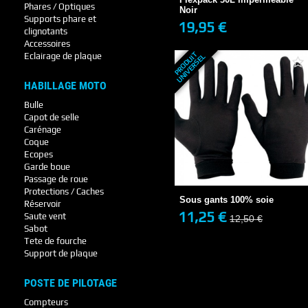
Phares / Optiques
Noir
Supports phare et
19,95 €
clignotants
+ DE DÉTAILS
Accessoires
P
R
O
D
U
T
U
N
I
V
E
R
S
E
Eclairage de plaque
I
L
HABILLAGE MOTO
Bulle
Capot de selle
Carénage
Coque
Sous gants 100% soie
Ecopes
11,25 €
Garde boue
12,50 €
Passage de roue
EN STOCK
Protections / Caches
Sous gants 100% soie
Réservoir
11,25 €
Saute vent
12,50 €
+ DE DÉTAILS
Sabot
Tete de fourche
Support de plaque
POSTE DE PILOTAGE
Compteurs