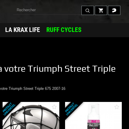
LA KRAX LIFE
RUFF CYCLES
à votre
Triumph
Street Triple
votre
Triumph
Street Triple 675 2007-16
P
R
O
D
U
T
U
N
I
V
E
R
S
E
P
R
O
D
U
T
U
N
I
V
E
R
S
E
I
L
I
L