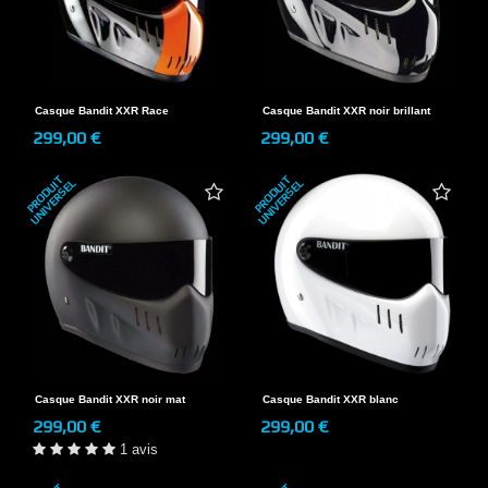
Casque Bandit XXR Race
Casque Bandit XXR noir brillant
299,00 €
299,00 €
P
R
O
D
U
T
U
N
I
V
E
R
S
E
P
R
O
D
U
T
U
N
I
V
E
R
S
E
I
L
I
L
Casque Bandit XXR noir mat
Casque Bandit XXR blanc
299,00 €
299,00 €
1 avis