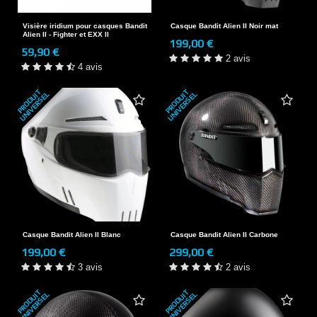
Visière iridium pour casques Bandit
Casque Bandit Alien II Noir mat
Alien II - Fighter et EXX II
199,00 €
59,90 €
2 avis
4 avis
P
R
O
D
U
T
U
N
I
V
E
R
S
E
P
R
O
D
U
T
U
N
I
V
E
R
S
E
I
L
I
L
Casque Bandit Alien II Blanc
Casque Bandit Alien II Carbone
199,00 €
299,00 €
3 avis
2 avis
P
R
O
D
U
T
U
N
I
V
E
R
S
E
P
R
O
D
U
T
U
N
I
V
E
R
S
E
I
L
I
L