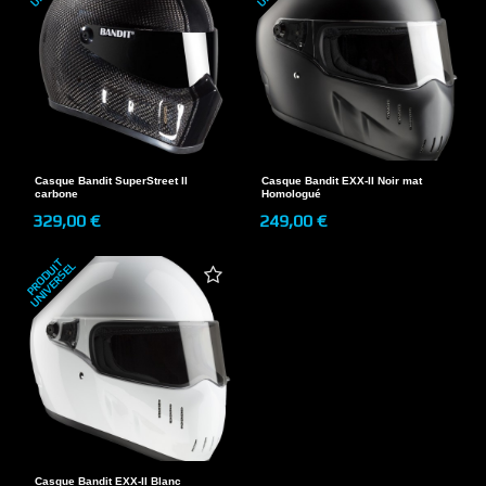
Casque Bandit SuperStreet II
Casque Bandit EXX-II Noir mat
carbone
Homologué
329,00 €
249,00 €
P
R
O
D
U
T
U
N
I
V
E
R
S
E
I
L
Casque Bandit EXX-II Blanc