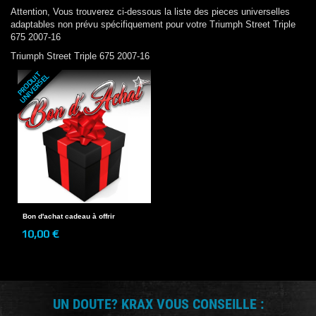
Attention, Vous trouverez ci-dessous la liste des pieces universelles
adaptables non prévu spécifiquement pour votre
Triumph
Street Triple
675 2007-16
Triumph
Street Triple 675 2007-16
P
R
O
D
U
T
U
N
I
V
E
R
S
E
I
L
Bon d'achat cadeau à offrir
10,00 €
UN DOUTE? KRAX VOUS CONSEILLE :