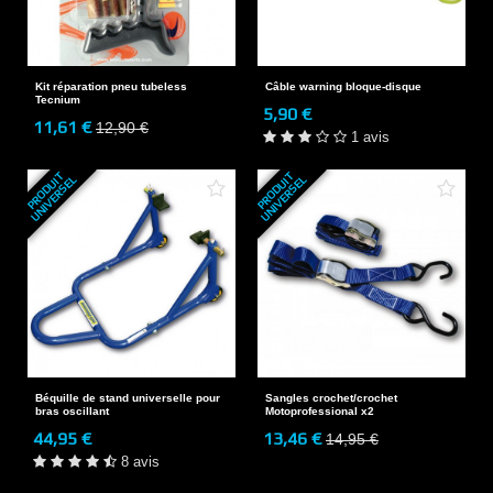
Kit réparation pneu tubeless
Câble warning bloque-disque
Tecnium
5,90 €
11,61 €
12,90 €
1 avis
P
R
O
D
U
T
U
N
I
V
E
R
S
E
P
R
O
D
U
T
U
N
I
V
E
R
S
E
I
L
I
L
Béquille de stand universelle pour
Sangles crochet/crochet
bras oscillant
Motoprofessional x2
44,95 €
13,46 €
14,95 €
8 avis