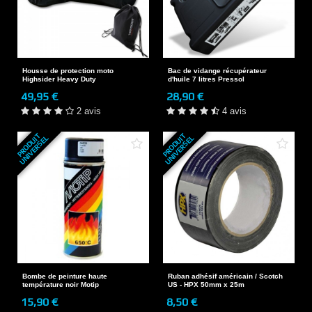
Housse de protection moto
Bac de vidange récupérateur
Highsider Heavy Duty
d'huile 7 litres Pressol
49,95 €
28,90 €
2 avis
4 avis
P
R
O
D
U
T
U
N
I
V
E
R
S
E
P
R
O
D
U
T
U
N
I
V
E
R
S
E
I
L
I
L
Bombe de peinture haute
Ruban adhésif américain / Scotch
température noir Motip
US - HPX 50mm x 25m
15,90 €
8,50 €