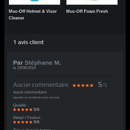
Muc-Off Helmet & Visor
Muc-Off Foam Fresh
Fil
Cleaner
1
avis client
Par
Stéphane M
.
le
19/06/2014
5
Aucun commentaire
/5
Aucun commentaire
signaler un problème pour cet avis.
Qualité :
5/5
Détail / Finition :
5/5