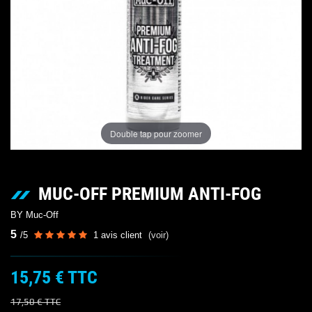
Double tap pour zoomer
MUC-OFF PREMIUM ANTI-FOG
BY Muc-Off
5
/
5
1
avis client
(voir)
15,75 €
TTC
17,50 €
TTC