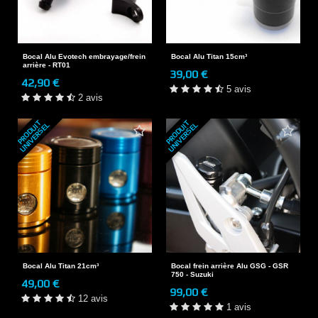
Bocal Alu Evotech embrayage/frein
Bocal Alu Titan 15cm³
arrière - RT01
39,00 €
42,90 €
5 avis
2 avis
P
R
O
D
U
T
U
N
I
V
E
R
S
E
P
R
O
D
U
T
U
N
I
V
E
R
S
E
I
L
I
L
Bocal Alu Titan 21cm³
Bocal frein arrière Alu GSG - GSR
750 - Suzuki
49,00 €
99,00 €
12 avis
1 avis