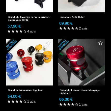
Bocal alu Evotech de frein arrière /
Bocal alu ABM Cube
embrayage RT02
89,90 €
57,90 €
2 avis
4 avis
P
R
O
D
U
T
U
N
I
V
E
R
S
E
P
R
O
D
U
T
U
N
I
V
E
R
S
E
I
L
I
L
Bocal de frein avant Lightech
Bocal de frein arrière/embrayage
Lightech
54,00 €
66,00 €
1 avis
1 avis