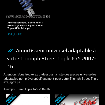
Amortisseur EMC Sportshock I
Precharge hydraulique - Street
Triple 675 - Triumph
750,00 €
Amortisseur
universel adaptable à
votre
Triumph
Street Triple 675 2007-
16
Attention, Vous trouverez ci-dessous la liste des pieces universelles
adaptables non prévu spécifiquement pour votre
Triumph
Street Triple
675 2007-16
Triumph
Street Triple 675 2007-16
P
R
O
D
U
T
U
N
I
V
E
R
S
E
P
R
O
D
U
T
U
N
I
V
E
R
S
E
I
L
I
L