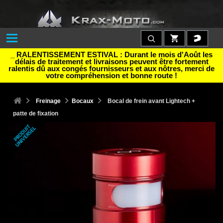
_ RALENTISSEMENT ESTIVAL : Durant le mois d'Août les
délais de traitement et livraisons peuvent être fortement
ralentis dû aux congés fournisseurs et aux nôtres, merci de
votre compréhension et bonne route !
Freinage
Bocaux
Bocal de frein avant Lightech +
patte de fixation
P
R
O
D
U
T
U
N
I
V
E
R
S
E
I
L