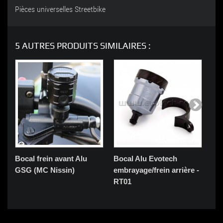
Pièces universelles Streetbike
5 AUTRES PRODUITS SIMILAIRES :
Bocal frein avant Alu
Bocal Alu Evotech
Boc
GSG (MC Nissin)
embrayage/frein arrière -
GS
RT01