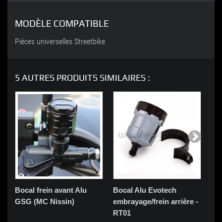
MODÈLE COMPATIBLE
Pièces universelles Streetbike
5 AUTRES PRODUITS SIMILAIRES :
Bocal frein avant Alu
Bocal Alu Evotech
Boc
GSG (MC Nissin)
embrayage/frein arrière -
GS
RT01