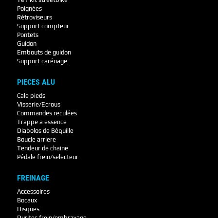
Poignées
Rétroviseurs
Support compteur
Pontets
Guidon
Embouts de guidon
Support carénage
PIECES ALU
Cale pieds
Visserie/Ecrous
Commandes reculées
Trappe a essence
Diabolos de Béquille
Boucle arriere
Tendeur de chaine
Pédale frein/selecteur
FREINAGE
Accessoires
Bocaux
Disques
Durites frein/embrayage