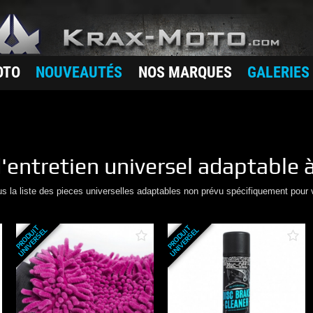
OTO
NOUVEAUTÉS
NOS MARQUES
GALERIES
'entretien
universel adaptable à
us la liste des pieces universelles adaptables non prévu spécifiquement pour 
P
R
O
D
U
T
U
N
I
V
E
R
S
E
P
R
O
D
U
T
U
N
I
V
E
R
S
E
I
L
I
L