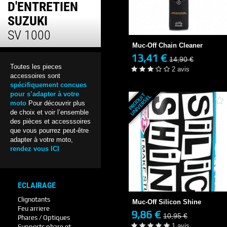
D'ENTRETIEN
Muc-Off Chain Cleaner
SUZUKI
13,41 €
14,90 €
SV 1000
3-4 JOURS
Muc-Off Chain Cleaner
2 avis
13,41 €
14,90 €
+ DE DÉTAILS
Toutes les pieces
2 avis
accessoires sont
spécifiquement concues
pour s’adapter à votre
P
R
O
D
U
T
U
N
I
V
E
R
S
E
I
L
moto
Pour découvrir plus
de choix et voir l’ensemble
des pièces et accesssoires
que vous pourrez peut-être
adapter à votre moto,
rendez vous ICI
Muc-Off Silicon Shine
9,86 €
10,95 €
ECLAIRAGE
EN STOCK
Clignotants
Muc-Off Silicon Shine
1 avis
Feu arriere
9,86 €
10,95 €
Phares / Optiques
+ DE DÉTAILS
1 avis
Supports phare et