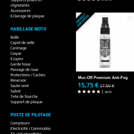
clignotants
Accessoires
P
R
O
D
U
T
U
N
I
V
E
R
S
E
I
L
Eclairage de plaque
HABILLAGE MOTO
Bulle
Capot de selle
Carénage
Coque
Muc-Off Premium Anti-Fog
Ecopes
15,75 €
Garde boue
17,50 €
Passage de roue
EN STOCK
Protections / Caches
Muc-Off Premium Anti-Fog
1 avis
Réservoir
15,75 €
17,50 €
Saute vent
+ DE DÉTAILS
Sabot
1 avis
Tete de fourche
Support de plaque
POSTE DE PILOTAGE
Compteurs
Electricité / Commodos
Té / kit streetbike