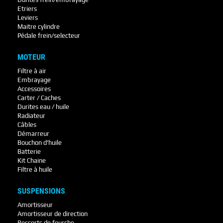
Etriers
Leviers
Maitre cylindre
Pédale frein/selecteur
MOTEUR
Filtre à air
Embrayage
Accessoires
Carter / Caches
Durites eau / huile
Radiateur
Câbles
Démarreur
Bouchon d'huile
Batterie
Kit Chaine
Filtre à huile
SUSPENSIONS
Amortisseur
Amortisseur de direction
Ressorts de fourche