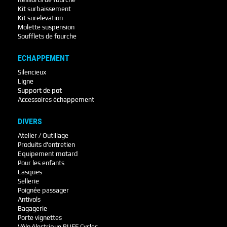
Kit surbaissement
Kit surelevation
Molette suspension
Soufflets de fourche
ECHAPPEMENT
Silencieux
Ligne
Support de pot
Accessoires échappement
DIVERS
Atelier / Outillage
Produits d'entretien
Equipement motard
Pour les enfants
Casques
Sellerie
Poignée passager
Antivols
Bagagerie
Porte vignettes
Vélo électrique RUFF Cycles