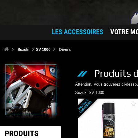
LES ACCESSOIRES
VOTRE M
Suzuki
SV 1000
Divers
Produits d
Attention, Vous trouverez ci-desso
Suzuki
SV 1000
P
R
O
D
U
T
U
N
I
V
E
R
S
E
I
L
PRODUITS