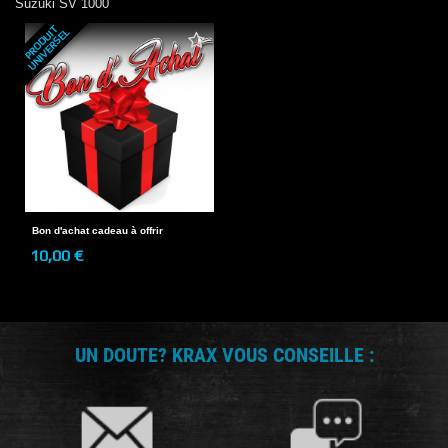
Suzuki
SV 1000
P
R
O
D
U
T
U
N
I
V
E
R
S
E
I
L
Bon d'achat cadeau à offrir
10,00 €
UN DOUTE? KRAX VOUS CONSEILLE :