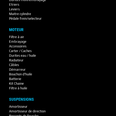
Etriers
Leviers
Maitre cylindre
Pédale frein/selecteur
MOTEUR
Filtre à air
Embrayage
Accessoires
Carter / Caches
Durites eau / huile
Radiateur
Câbles
Démarreur
Bouchon d'huile
Batterie
Kit Chaine
Filtre à huile
SUSPENSIONS
Amortisseur
Amortisseur de direction
Ressorts de fourche