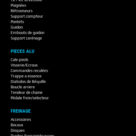
Poignées
Rétroviseurs
Support compteur
Pontets
Guidon
Embouts de guidon
Support carénage
PIECES ALU
Cale pieds
Visserie/Ecrous
Commandes reculées
Trappe a essence
Diabolos de Béquille
Boucle arriere
Tendeur de chaine
Pédale frein/selecteur
FREINAGE
Accessoires
Bocaux
Disques
Durites frein/embrayage