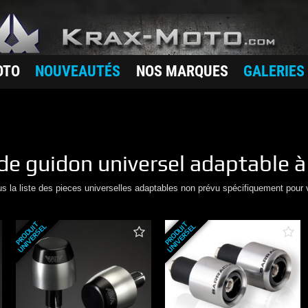
OTO
NOUVEAUTÉS
NOS MARQUES
GALERIES
de guidon
universel adaptable à
us la liste des pieces universelles adaptables non prévu spécifiquement pour 
P
R
O
D
U
T
U
N
I
V
E
R
S
E
P
R
O
D
U
T
U
N
I
V
E
R
S
E
I
L
I
L