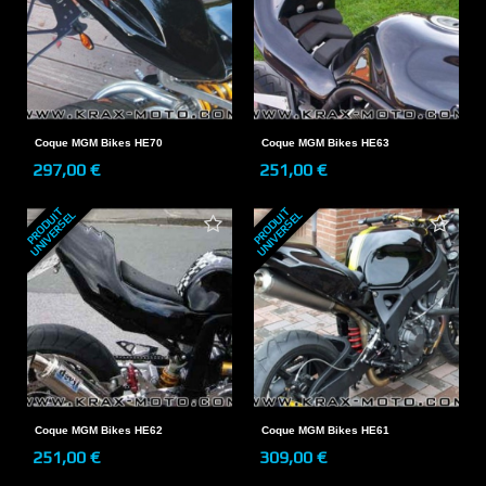
Coque MGM Bikes HE70
Coque MGM Bikes HE63
297,00 €
251,00 €
P
R
O
D
U
T
U
N
I
V
E
R
S
E
P
R
O
D
U
T
U
N
I
V
E
R
S
E
I
L
I
L
Coque MGM Bikes HE62
Coque MGM Bikes HE61
251,00 €
309,00 €