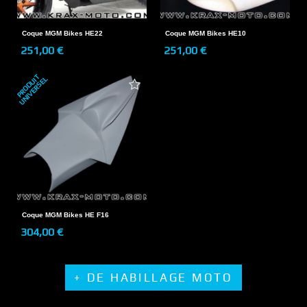
Coque MGM Bikes HE22
Coque MGM Bikes HE10
251,00 €
251,00 €
P
R
O
D
U
T
U
N
I
V
E
R
S
E
I
L
Coque MGM Bikes HE F16
304,00 €
+ DE HABILLAGE MOTO