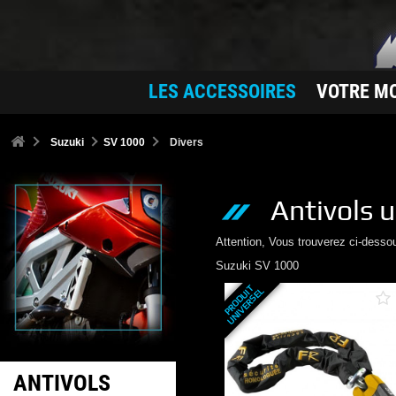
LES ACCESSOIRES
VOTRE M
Suzuki
SV 1000
Divers
Antivols
u
Attention, Vous trouverez ci-desso
Suzuki
SV 1000
P
R
O
D
U
T
U
N
I
V
E
R
S
E
I
L
ANTIVOLS