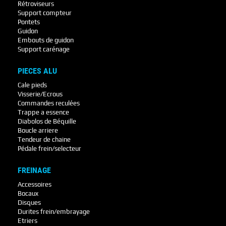
Rétroviseurs
Support compteur
Pontets
Guidon
Embouts de guidon
Support carénage
PIECES ALU
Cale pieds
Visserie/Ecrous
Commandes reculées
Trappe a essence
Diabolos de Béquille
Boucle arriere
Tendeur de chaine
Pédale frein/selecteur
FREINAGE
Accessoires
Bocaux
Disques
Durites frein/embrayage
Etriers