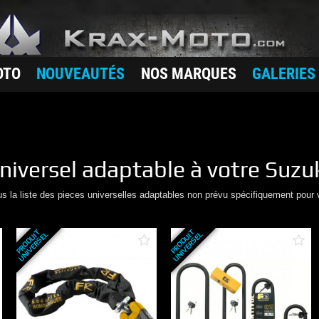
OTO
NOUVEAUTÉS
NOS MARQUES
GALERIES
niversel adaptable à votre
Suzu
us la liste des pieces universelles adaptables non prévu spécifiquement pour 
P
R
O
D
U
T
U
N
I
V
E
R
S
E
P
R
O
D
U
T
U
N
I
V
E
R
S
E
I
L
I
L