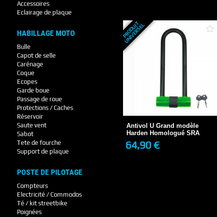
+ DE DÉTAILS
Accessoires
Eclairage de plaque
P
R
O
D
U
T
U
N
I
V
E
R
S
E
I
L
HABILLAGE MOTO
Bulle
Capot de selle
Carénage
Coque
Ecopes
Garde boue
Antivol U Grand modèle
Passage de roue
Harden Homologué SRA
Protections / Caches
64,90 €
Réservoir
Saute vent
Antivol U Grand modèle
Harden Homologué SRA
Sabot
64,90 €
Tete de fourche
+ DE DÉTAILS
Support de plaque
POSTE DE PILOTAGE
Compteurs
Electricité / Commodos
Té / kit streetbike
Poignées