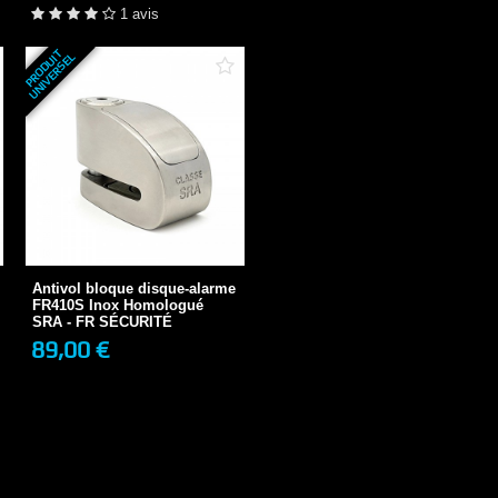
+ DE DÉTAILS
1 avis
P
R
O
D
U
T
U
N
I
V
E
R
S
E
I
L
Antivol bloque disque-alarme
FR410S Inox...
89,00 €
Antivol bloque disque-alarme
FR410S Inox Homologué
SRA - FR SÉCURITÉ
89,00 €
+ DE DÉTAILS