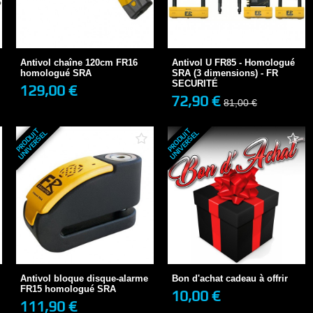
Antivol chaîne 120cm FR16
homologué SRA
Antivol U FR85 - Homologué
SRA (3...
129,00 €
72,90 €
Antivol chaîne 120cm FR16
Antivol U FR85 - Homologué
81,00 €
homologué SRA
SRA (3 dimensions) - FR
SECURITÉ
129,00 €
72,90 €
+ DE DÉTAILS
81,00 €
+ DE DÉTAILS
P
R
O
D
U
T
U
N
I
V
E
R
S
E
P
R
O
D
U
T
U
N
I
V
E
R
S
E
I
L
I
L
Bon d'achat cadeau à offrir
Antivol bloque disque-alarme
10,00 €
EN STOCK
FR15...
111,90 €
EN STOCK
Antivol bloque disque-alarme
Bon d'achat cadeau à offrir
1 avis
FR15 homologué SRA
10,00 €
111,90 €
+ DE DÉTAILS