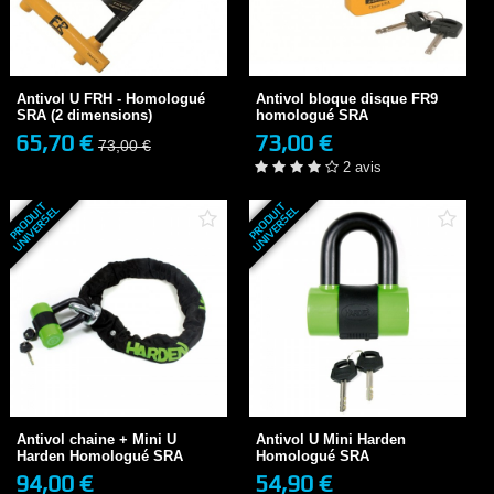
Antivol U FRH - Homologué
Antivol bloque disque FR9
SRA (2 dimensions)
homologué SRA
65,70 €
73,00 €
73,00 €
EN STOCK
Antivol U FRH - Homologué
Antivol bloque disque FR9
2 avis
SRA (2 dimensions)
homologué SRA
65,70 €
73,00 €
73,00 €
+ DE DÉTAILS
+ DE DÉTAILS
2 avis
P
R
O
D
U
T
U
N
I
V
E
R
S
E
P
R
O
D
U
T
U
N
I
V
E
R
S
E
I
L
I
L
Antivol chaine + Mini U
Antivol U Mini Harden
Harden Homologué SRA
Homologué SRA
94,00 €
54,90 €
3-4 JOURS
3-4 JOURS
Antivol chaine + Mini U
Antivol U Mini Harden
Harden Homologué SRA
Homologué SRA
94,00 €
54,90 €