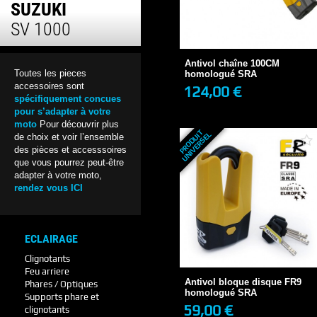
SUZUKI
Antivol chaîne 100CM
SV 1000
homologué SRA
124,00 €
Antivol chaîne 100CM
Toutes les pieces
homologué SRA
accessoires sont
124,00 €
spécifiquement concues
+ DE DÉTAILS
pour s’adapter à votre
moto
Pour découvrir plus
P
R
O
D
U
T
U
N
I
V
E
R
S
E
I
L
de choix et voir l’ensemble
des pièces et accesssoires
que vous pourrez peut-être
adapter à votre moto,
rendez vous ICI
ECLAIRAGE
Antivol bloque disque FR9
homologué SRA
Clignotants
59,00 €
Feu arriere
Antivol bloque disque FR9
Phares / Optiques
homologué SRA
Supports phare et
59,00 €
clignotants