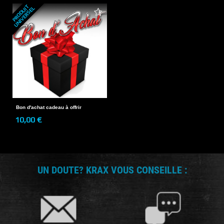
P
R
O
D
U
T
U
N
I
V
E
R
S
E
I
L
Bon d'achat cadeau à offrir
10,00 €
UN DOUTE? KRAX VOUS CONSEILLE :