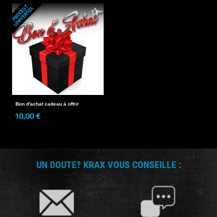
P
R
O
D
U
T
U
N
I
V
E
R
S
E
I
L
Bon d'achat cadeau à offrir
10,00 €
UN DOUTE? KRAX VOUS CONSEILLE :